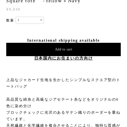
Square tote -Yellow × Navy
¥8,030
数量
International shipping available
Add to cart
日本国内にお住まいの方向け
上品なジャカード生地を生かしたシンプルなスクエア型のト
ートバッグ
高品質な綿糸と高級なジアセテート糸などをオリジナルの6
色に染め分け
ブロックチェックに光沢のあるサテン織りのボーダーを重ね
ています。
天然繊維と化学繊維を複合させることにより、独特な質感が