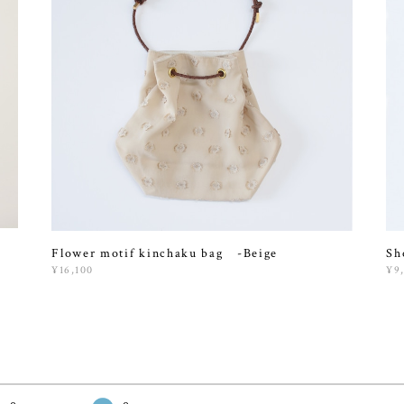
Flower motif kinchaku bag -Beige
Sh
¥16,100
¥9