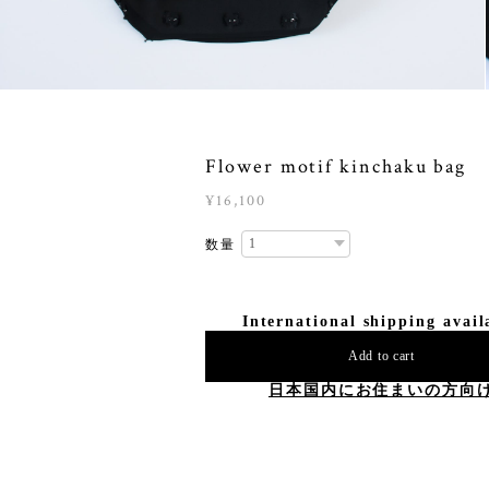
Flower motif kinchaku bag 
¥16,100
数量
International shipping avail
Add to cart
日本国内にお住まいの方向