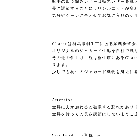
取手の四つ編みレザーは栃木レザーを職
長さ調節することによりシルエットが変
気分やシーンに合わせてお気に入りのシ
Charrmは群馬県桐生市にある須裁株式
オリジナルのジャカード生地を自社で織
その他の仕上げ工程は桐生市にあるChar
ります。
少しでも桐生のジャカード織物を身近に
Attention:
金具に力が加わると破損する恐れがあり
金具を持っての長さ調節はしないようご
Size Guide: (単位 :㎝)